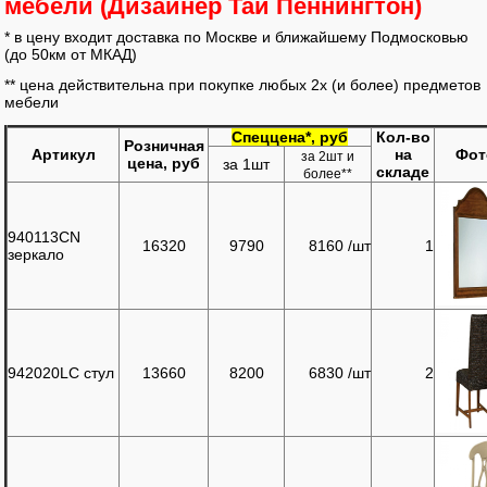
мебели (Дизайнер Тай Пеннингтон)
* в цену входит доставка по Москве и ближайшему Подмосковью
(до 50км от МКАД)
** цена действительна при покупке любых 2х (и более) предметов
мебели
Спеццена*, руб
Кол-во
Розничная
Артикул
на
Фот
за 2шт и
цена, руб
за 1шт
складе
более**
940113CN
16320
9790
8160 /шт
1
зеркало
942020LC стул
13660
8200
6830 /шт
2