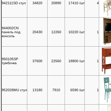
942111SD стул
34820
20890
17410 /шт
4
944002CN
панель под
20430
12260
10220 /шт
1
консоль
950105SP
37600
22560
18800 /шт
1
тумбочка
952028MU стул
13180
7910
6590 /шт
1