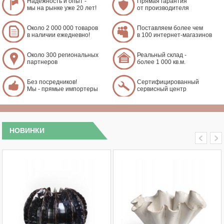
Надежность и опыт -
Прямая гарантия
мы на рынке уже 20 лет!
от производителя
Около 2 000 000 товаров
Поставляем более чем
в наличии ежедневно!
в 100 интернет-магазинов
Около 300 региональных
Реальный склад -
партнеров
более 1 000 кв.м.
Без посредников!
Сертифицированный
Мы - прямые импортеры
сервисный центр
НОВИНКИ